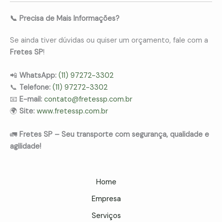
📞 Precisa de Mais Informações?
Se ainda tiver dúvidas ou quiser um orçamento, fale com a
Fretes SP
!
📲
WhatsApp:
(11) 97272-3302
📞
Telefone:
(11) 97272-3302
📧
E-mail:
contato@fretessp.com.br
🌍
Site:
www.fretessp.com.br
🚛
Fretes SP – Seu transporte com segurança, qualidade e
agilidade!
Home
Empresa
Serviços