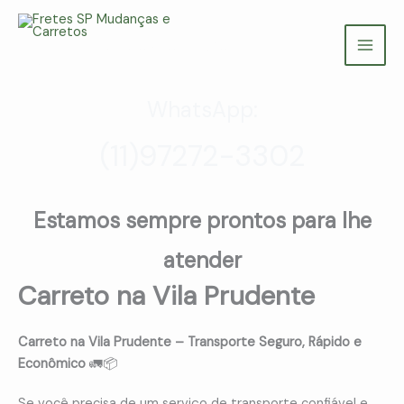
Ir
para
Fretes SP Mudanças e Carretos
o
(11) 97272-3302
conteúdo
WhatsApp:
(11)97272-3302
Estamos sempre prontos para lhe
atender
Carreto na Vila Prudente
Carreto na Vila Prudente – Transporte Seguro, Rápido e
Econômico
🚛📦
Se você precisa de um serviço de transporte confiável e