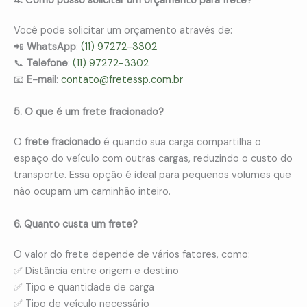
4. Como posso solicitar um orçamento para frete?
Você pode solicitar um orçamento através de:
📲
WhatsApp
:
(11) 97272-3302
📞
Telefone
:
(11) 97272-3302
📧
E-mail
:
contato@fretessp.com.br
5. O que é um frete fracionado?
O
frete fracionado
é quando sua carga compartilha o
espaço do veículo com outras cargas, reduzindo o custo do
transporte. Essa opção é ideal para pequenos volumes que
não ocupam um caminhão inteiro.
6. Quanto custa um frete?
O valor do frete depende de vários fatores, como:
✅ Distância entre origem e destino
✅ Tipo e quantidade de carga
✅ Tipo de veículo necessário