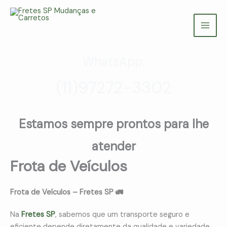
Ir
para
Fretes SP Mudanças e Carretos
o
(11) 97272-3302
conteúdo
WhatsApp:
(11)97272-3302
Estamos sempre prontos para lhe
atender
Frota de Veículos
Frota de Veículos – Fretes SP 🚛
Na
Fretes SP
, sabemos que um transporte seguro e
eficiente depende diretamente da qualidade e variedade