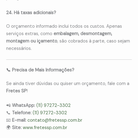
24. Há taxas adicionais?
O orçamento informado inclui todos os custos. Apenas
serviços extras, como
embalagem, desmontagem,
montagem ou içamento
, são cobrados à parte, caso sejam
necessários.
📞 Precisa de Mais Informações?
Se ainda tiver dúvidas ou quiser um orçamento, fale com a
Fretes SP
!
📲
WhatsApp:
(11) 97272-3302
📞
Telefone:
(11) 97272-3302
📧
E-mail:
contato@fretessp.com.br
🌍
Site:
www.fretessp.com.br