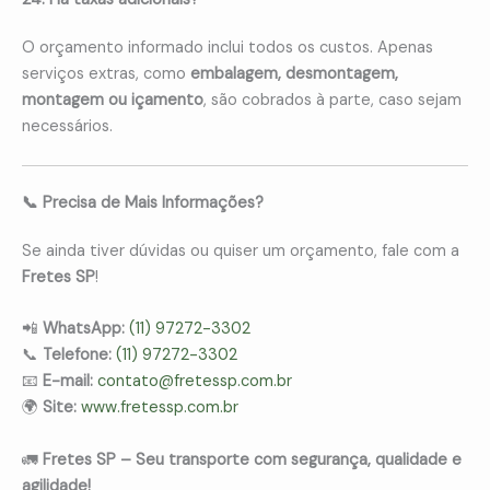
O orçamento informado inclui todos os custos. Apenas
serviços extras, como
embalagem, desmontagem,
montagem ou içamento
, são cobrados à parte, caso sejam
necessários.
📞 Precisa de Mais Informações?
Se ainda tiver dúvidas ou quiser um orçamento, fale com a
Fretes SP
!
📲
WhatsApp:
(11) 97272-3302
📞
Telefone:
(11) 97272-3302
📧
E-mail:
contato@fretessp.com.br
🌍
Site:
www.fretessp.com.br
🚛
Fretes SP – Seu transporte com segurança, qualidade e
agilidade!