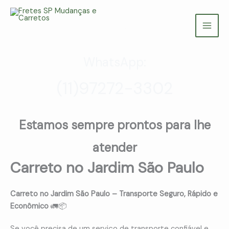
Ir
para
Fretes SP Mudanças e Carretos
o
(11) 97272-3302
conteúdo
WhatsApp:
(11)97272-3302
Estamos sempre prontos para lhe
atender
Carreto no Jardim São Paulo
Carreto no Jardim São Paulo – Transporte Seguro, Rápido e
Econômico
🚛📦
Se você precisa de um serviço de transporte confiável e