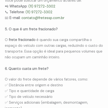
Você pode solicitar um orçamento através de:
📲
WhatsApp
:
(11) 97272-3302
📞
Telefone
:
(11) 97272-3302
📧
E-mail
:
contato@fretessp.com.br
5. O que é um frete fracionado?
O
frete fracionado
é quando sua carga compartilha o
espaço do veículo com outras cargas, reduzindo o custo do
transporte. Essa opção é ideal para pequenos volumes que
não ocupam um caminhão inteiro.
6. Quanto custa um frete?
O valor do frete depende de vários fatores, como:
✅ Distância entre origem e destino
✅ Tipo e quantidade de carga
✅ Tipo de veículo necessário
✅ Serviços adicionais (embalagem, desmontagem,