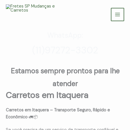
Ir
para
Fretes SP Mudanças e Carretos
o
(11) 97272-3302
conteúdo
WhatsApp:
(11)97272-3302
Estamos sempre prontos para lhe
atender
Carretos em Itaquera
Carretos em Itaquera – Transporte Seguro, Rápido e
Econômico
🚛📦
Se você precisa de um serviço de transporte confiável e