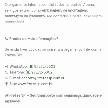
O orçamento informado inclui todos os custos. Apenas
serviços extras, como
embalagem, desmontagem,
montagem ou içamento
, são cobrados à parte, caso sejam
necessários.
📞 Precisa de Mais Informações?
Se ainda tiver dúvidas ou quiser um orçamento, fale com a
Fretes SP
!
📲
WhatsApp:
(11) 97272-3302
📞
Telefone:
(11) 97272-3302
📧
E-mail:
contato@fretessp.com.br
🌍
Site:
www.fretessp.com.br
🚛
Fretes SP – Seu transporte com segurança, qualidade e
agilidade!