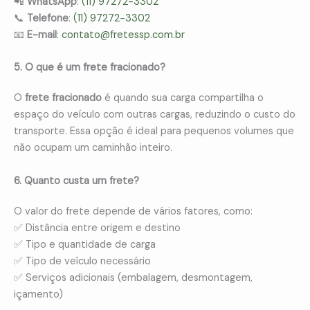
📲
WhatsApp
:
(11) 97272-3302
📞
Telefone
:
(11) 97272-3302
📧
E-mail
:
contato@fretessp.com.br
5. O que é um frete fracionado?
O
frete fracionado
é quando sua carga compartilha o
espaço do veículo com outras cargas, reduzindo o custo do
transporte. Essa opção é ideal para pequenos volumes que
não ocupam um caminhão inteiro.
6. Quanto custa um frete?
O valor do frete depende de vários fatores, como:
✅ Distância entre origem e destino
✅ Tipo e quantidade de carga
✅ Tipo de veículo necessário
✅ Serviços adicionais (embalagem, desmontagem,
içamento)