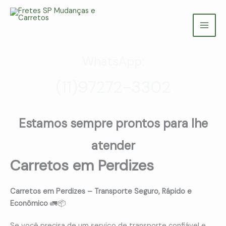
Ir
para
Fretes SP Mudanças e Carretos
o
(11) 97272-3302
conteúdo
WhatsApp:
(11)97272-3302
Estamos sempre prontos para lhe
atender
Carretos em Perdizes
Carretos em Perdizes – Transporte Seguro, Rápido e
Econômico
🚛📦
Se você precisa de um serviço de transporte confiável e