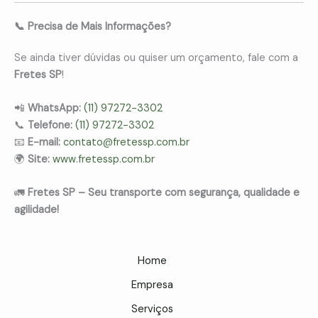
📞 Precisa de Mais Informações?
Se ainda tiver dúvidas ou quiser um orçamento, fale com a
Fretes SP
!
📲
WhatsApp:
(11) 97272-3302
📞
Telefone:
(11) 97272-3302
📧
E-mail:
contato@fretessp.com.br
🌍
Site:
www.fretessp.com.br
🚛
Fretes SP – Seu transporte com segurança, qualidade e
agilidade!
Home
Empresa
Serviços