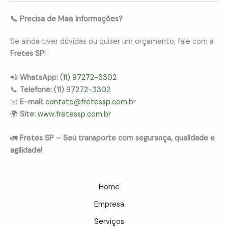
📞 Precisa de Mais Informações?
Se ainda tiver dúvidas ou quiser um orçamento, fale com a
Fretes SP
!
📲
WhatsApp:
(11) 97272-3302
📞
Telefone:
(11) 97272-3302
📧
E-mail:
contato@fretessp.com.br
🌍
Site:
www.fretessp.com.br
🚛
Fretes SP – Seu transporte com segurança, qualidade e
agilidade!
Home
Empresa
Serviços