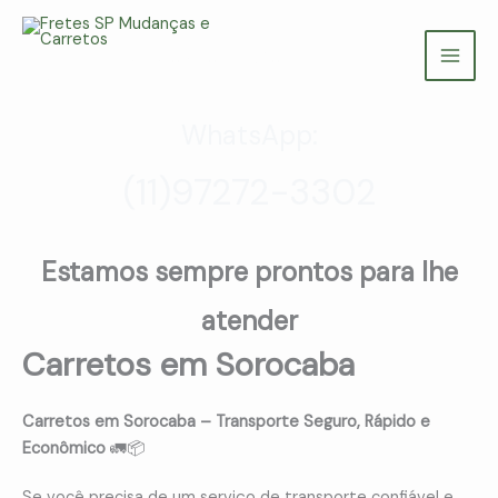
Ir
para
Fretes SP Mudanças e Carretos
o
(11) 97272-3302
conteúdo
WhatsApp:
(11)97272-3302
Estamos sempre prontos para lhe
atender
Carretos em Sorocaba
Carretos em Sorocaba – Transporte Seguro, Rápido e
Econômico
🚛📦
Se você precisa de um serviço de transporte confiável e