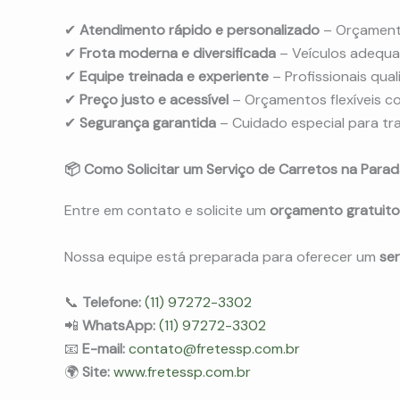
✔
Atendimento rápido e personalizado
– Orçament
✔
Frota moderna e diversificada
– Veículos adequa
✔
Equipe treinada e experiente
– Profissionais qual
✔
Preço justo e acessível
– Orçamentos flexíveis c
✔
Segurança garantida
– Cuidado especial para tran
📦 Como Solicitar um Serviço de Carretos na Parad
Entre em contato e solicite um
orçamento gratuito
Nossa equipe está preparada para oferecer um
ser
📞
Telefone:
(11) 97272-3302
📲
WhatsApp:
(11) 97272-3302
📧
E-mail:
contato@fretessp.com.br
🌍
Site:
www.fretessp.com.br