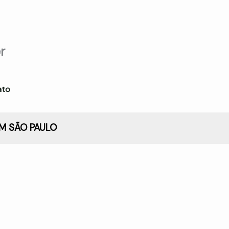
r
ato
EM SÃO PAULO