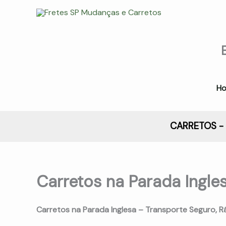
Ir
para
Fretes SP Mudanças e
o
Carretos
conteúdo
(11) 97272-3302
H
CARRETOS - 
Carretos na Parada Ingle
Carretos na Parada Inglesa – Transporte Seguro, 