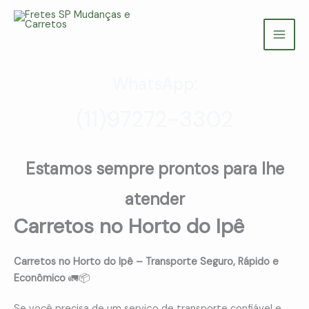
Ir
para
Fretes SP Mudanças e Carretos
o
(11) 97272-3302
conteúdo
WhatsApp:
(11)97272-3302
Estamos sempre prontos para lhe
atender
Carretos no Horto do Ipê
Carretos no Horto do Ipê – Transporte Seguro, Rápido e
Econômico
🚛📦
Se você precisa de um serviço de transporte confiável e