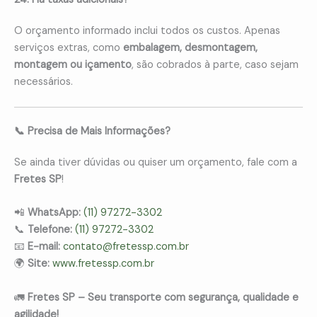
O orçamento informado inclui todos os custos. Apenas
serviços extras, como
embalagem, desmontagem,
montagem ou içamento
, são cobrados à parte, caso sejam
necessários.
📞 Precisa de Mais Informações?
Se ainda tiver dúvidas ou quiser um orçamento, fale com a
Fretes SP
!
📲
WhatsApp:
(11) 97272-3302
📞
Telefone:
(11) 97272-3302
📧
E-mail:
contato@fretessp.com.br
🌍
Site:
www.fretessp.com.br
🚛
Fretes SP – Seu transporte com segurança, qualidade e
agilidade!