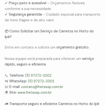
✔
Preço justo e acessível
– Orçamentos flexíveis
conforme a sua necessidade.
✔
Segurança garantida
– Cuidado especial para transporte
de itens frágeis e de alto valor.
📦 Como Solicitar um Serviço de Carretos no Horto do
Ipê?
Entre em contato e solicite um
orçamento gratuito
.
Nossa equipe está preparada para oferecer um
serviço
rápido, seguro e eficiente
.
📞
Telefone:
(11) 97272-3302
📲
WhatsApp:
(11) 97272-3302
📧
E-mail:
contato@fretessp.com.br
🌍
Site:
www.fretessp.com.br
🚛
Transporte seguro e eficiente Carretos no Horto do Ipê