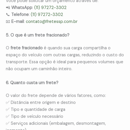
Você pode solicitar um orçamento através de:
📲
WhatsApp
:
(11) 97272-3302
📞
Telefone
:
(11) 97272-3302
📧
E-mail
:
contato@fretessp.com.br
5. O que é um frete fracionado?
O
frete fracionado
é quando sua carga compartilha o
espaço do veículo com outras cargas, reduzindo o custo do
transporte. Essa opção é ideal para pequenos volumes que
não ocupam um caminhão inteiro.
6. Quanto custa um frete?
O valor do frete depende de vários fatores, como:
✅ Distância entre origem e destino
✅ Tipo e quantidade de carga
✅ Tipo de veículo necessário
✅ Serviços adicionais (embalagem, desmontagem,