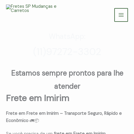
Ir
para
Fretes SP Mudanças e Carretos
o
(11) 97272-3302
conteúdo
WhatsApp:
(11)97272-3302
Estamos sempre prontos para lhe
atender
Frete em Imirim
Frete em Frete em Imirim – Transporte Seguro, Rápido e
Econômico
🚛📦
Se você precisa de um
frete em Frete em Imirim
,