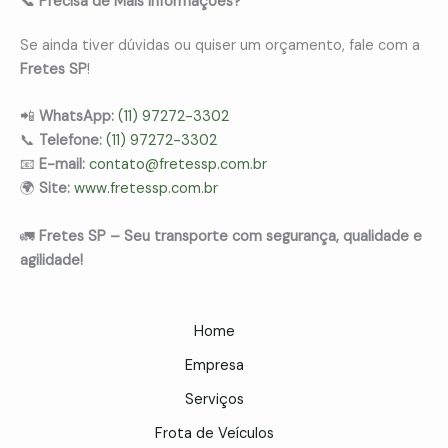
📞 Precisa de Mais Informações?
Se ainda tiver dúvidas ou quiser um orçamento, fale com a
Fretes SP
!
📲
WhatsApp:
(11) 97272-3302
📞
Telefone:
(11) 97272-3302
📧
E-mail:
contato@fretessp.com.br
🌍
Site:
www.fretessp.com.br
🚛
Fretes SP – Seu transporte com segurança, qualidade e
agilidade!
Home
Empresa
Serviços
Frota de Veículos