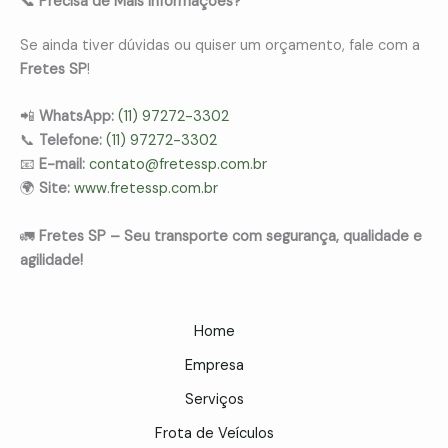
📞 Precisa de Mais Informações?
Se ainda tiver dúvidas ou quiser um orçamento, fale com a
Fretes SP
!
📲
WhatsApp:
(11) 97272-3302
📞
Telefone:
(11) 97272-3302
📧
E-mail:
contato@fretessp.com.br
🌍
Site:
www.fretessp.com.br
🚛
Fretes SP – Seu transporte com segurança, qualidade e
agilidade!
Home
Empresa
Serviços
Frota de Veículos