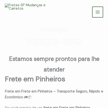
Ir
para
Fretes SP Mudanças e Carretos
o
(11) 97272-3302
conteúdo
WhatsApp:
(11)97272-3302
Estamos sempre prontos para lhe
atender
Frete em Pinheiros
Frete em Frete em Pinheiros – Transporte Seguro, Rápido e
Econômico
🚛📦
Se você precisa de um
frete em Frete em Pinheiros
,