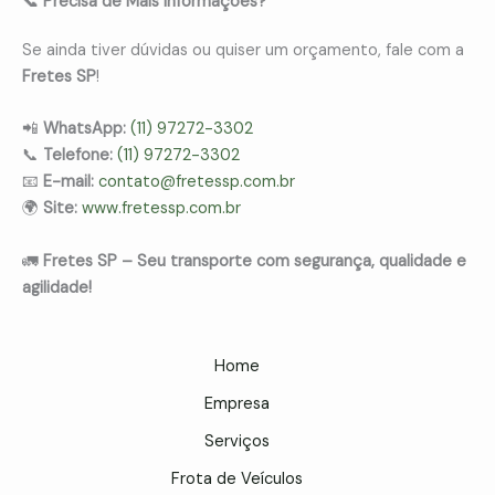
📞 Precisa de Mais Informações?
Se ainda tiver dúvidas ou quiser um orçamento, fale com a
Fretes SP
!
📲
WhatsApp:
(11) 97272-3302
📞
Telefone:
(11) 97272-3302
📧
E-mail:
contato@fretessp.com.br
🌍
Site:
www.fretessp.com.br
🚛
Fretes SP – Seu transporte com segurança, qualidade e
agilidade!
Home
Empresa
Serviços
Frota de Veículos