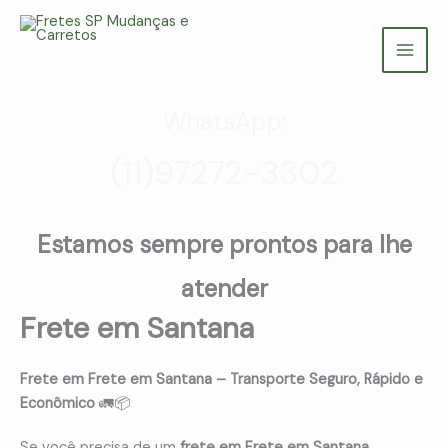
Ir
para
Fretes SP Mudanças e Carretos
o
(11) 97272-3302
conteúdo
WhatsApp:
(11)97272-3302
Estamos sempre prontos para lhe
atender
Frete em Santana
Frete em Frete em Santana – Transporte Seguro, Rápido e
Econômico
🚛📦
Se você precisa de um
frete em Frete em Santana
,