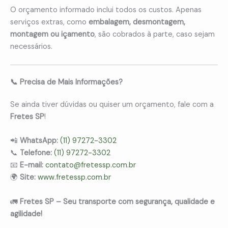
O orçamento informado inclui todos os custos. Apenas
serviços extras, como
embalagem, desmontagem,
montagem ou içamento
, são cobrados à parte, caso sejam
necessários.
📞 Precisa de Mais Informações?
Se ainda tiver dúvidas ou quiser um orçamento, fale com a
Fretes SP
!
📲
WhatsApp:
(11) 97272-3302
📞
Telefone:
(11) 97272-3302
📧
E-mail:
contato@fretessp.com.br
🌍
Site:
www.fretessp.com.br
🚛
Fretes SP – Seu transporte com segurança, qualidade e
agilidade!