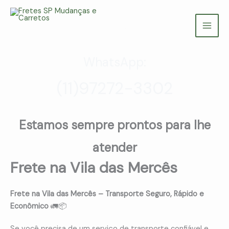
Ir
para
Fretes SP Mudanças e Carretos
o
(11) 97272-3302
conteúdo
WhatsApp:
(11)97272-3302
Estamos sempre prontos para lhe
atender
Frete na Vila das Mercês
Frete na Vila das Mercês – Transporte Seguro, Rápido e
Econômico
🚛📦
Se você precisa de um serviço de transporte confiável e