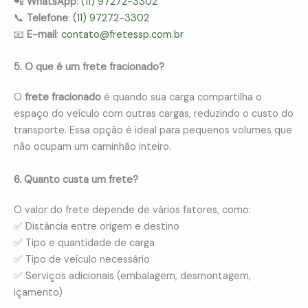
📲
WhatsApp
:
(11) 97272-3302
📞
Telefone
:
(11) 97272-3302
📧
E-mail
:
contato@fretessp.com.br
5. O que é um frete fracionado?
O
frete fracionado
é quando sua carga compartilha o
espaço do veículo com outras cargas, reduzindo o custo do
transporte. Essa opção é ideal para pequenos volumes que
não ocupam um caminhão inteiro.
6. Quanto custa um frete?
O valor do frete depende de vários fatores, como:
✅ Distância entre origem e destino
✅ Tipo e quantidade de carga
✅ Tipo de veículo necessário
✅ Serviços adicionais (embalagem, desmontagem,
içamento)