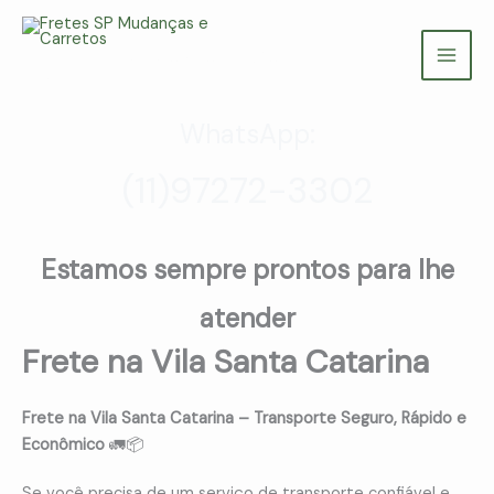
Ir
para
Fretes SP Mudanças e Carretos
o
(11) 97272-3302
conteúdo
WhatsApp:
(11)97272-3302
Estamos sempre prontos para lhe
atender
Frete na Vila Santa Catarina
Frete na Vila Santa Catarina – Transporte Seguro, Rápido e
Econômico
🚛📦
Se você precisa de um serviço de transporte confiável e