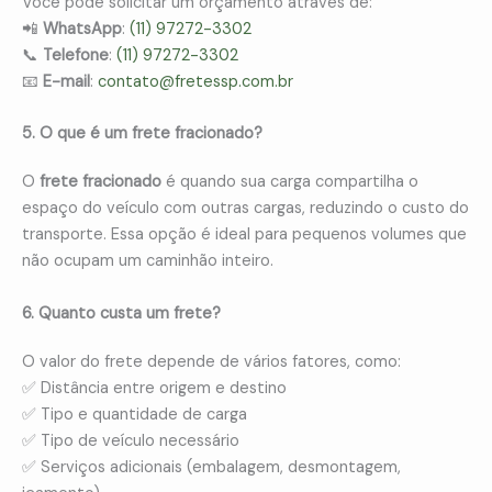
Você pode solicitar um orçamento através de:
📲
WhatsApp
:
(11) 97272-3302
📞
Telefone
:
(11) 97272-3302
📧
E-mail
:
contato@fretessp.com.br
5. O que é um frete fracionado?
O
frete fracionado
é quando sua carga compartilha o
espaço do veículo com outras cargas, reduzindo o custo do
transporte. Essa opção é ideal para pequenos volumes que
não ocupam um caminhão inteiro.
6. Quanto custa um frete?
O valor do frete depende de vários fatores, como:
✅ Distância entre origem e destino
✅ Tipo e quantidade de carga
✅ Tipo de veículo necessário
✅ Serviços adicionais (embalagem, desmontagem,