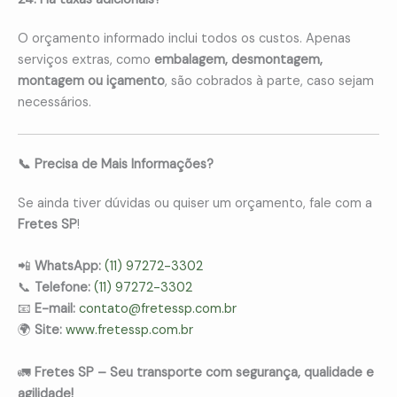
O orçamento informado inclui todos os custos. Apenas
serviços extras, como
embalagem, desmontagem,
montagem ou içamento
, são cobrados à parte, caso sejam
necessários.
📞 Precisa de Mais Informações?
Se ainda tiver dúvidas ou quiser um orçamento, fale com a
Fretes SP
!
📲
WhatsApp:
(11) 97272-3302
📞
Telefone:
(11) 97272-3302
📧
E-mail:
contato@fretessp.com.br
🌍
Site:
www.fretessp.com.br
🚛
Fretes SP – Seu transporte com segurança, qualidade e
agilidade!