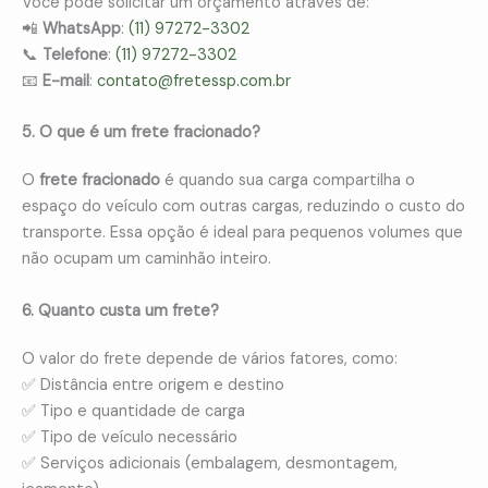
Você pode solicitar um orçamento através de:
📲
WhatsApp
:
(11) 97272-3302
📞
Telefone
:
(11) 97272-3302
📧
E-mail
:
contato@fretessp.com.br
5. O que é um frete fracionado?
O
frete fracionado
é quando sua carga compartilha o
espaço do veículo com outras cargas, reduzindo o custo do
transporte. Essa opção é ideal para pequenos volumes que
não ocupam um caminhão inteiro.
6. Quanto custa um frete?
O valor do frete depende de vários fatores, como:
✅ Distância entre origem e destino
✅ Tipo e quantidade de carga
✅ Tipo de veículo necessário
✅ Serviços adicionais (embalagem, desmontagem,