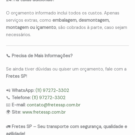
O orçamento informado inclui todos os custos. Apenas
serviços extras, como
embalagem, desmontagem,
montagem ou içamento
, são cobrados à parte, caso sejam
necessários.
📞 Precisa de Mais Informações?
Se ainda tiver dúvidas ou quiser um orçamento, fale com a
Fretes SP
!
📲
WhatsApp:
(11) 97272-3302
📞
Telefone:
(11) 97272-3302
📧
E-mail:
contato@fretessp.com.br
🌍
Site:
www.fretessp.com.br
🚛
Fretes SP – Seu transporte com segurança, qualidade e
agilidade!