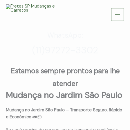
Ir
para
Fretes SP Mudanças e Carretos
o
(11) 97272-3302
conteúdo
WhatsApp:
(11)97272-3302
Estamos sempre prontos para lhe
atender
Mudança no Jardim São Paulo
Mudança no Jardim São Paulo – Transporte Seguro, Rápido
e Econômico
🚛📦
Se você precisa de um serviço de transporte confiável e