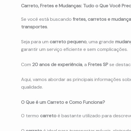
Carreto, Fretes e Mudanças: Tudo o Que Você Prec
Se você está buscando
fretes, carretos e mudanç
transportes
.
Seja para um
carreto pequeno
, uma grande
mudanç
garantir um serviço eficiente e sem complicações.
Com
20 anos de experiência
, a
Fretes SP
se destac
Aqui, vamos abordar as principais informações so
qualidade.
O Que é um Carreto e Como Funciona?
O termo
carreto
é bastante utilizado para descre
O
carreto
é ideal para transportar móveis, eletro