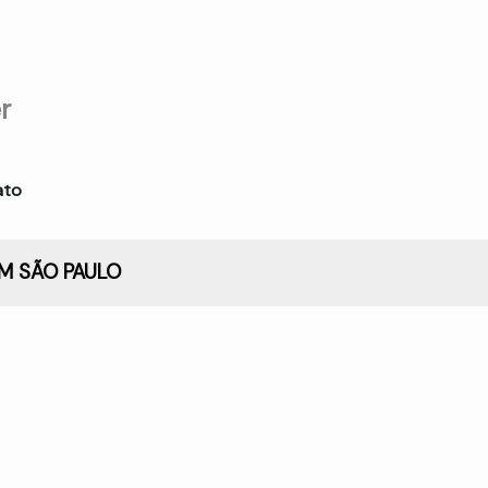
r
ato
EM SÃO PAULO