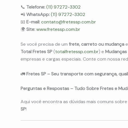
📞
Telefone:
(11) 97272-3302
📲
WhatsApp:
(11) 97272-3302
📧
E-mail:
contato@fretessp.com.br
🌍
Site:
www.fretessp.com.br
Se você precisa de um
frete, carreto ou mudança
e
Total Fretes SP
(
totalfretessp.com.br
) e
Mudanças
empresas e cargas especiais. Conte com nossa red
🚛
Fretes SP – Seu transporte com segurança, quali
Perguntas e Respostas – Tudo Sobre Fretes e Mud
Aqui você encontra as dúvidas mais comuns sobr
SP
!