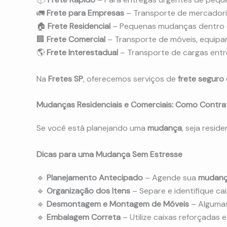
🚛
Frete para Empresas
– Transporte de mercadoria
🏠
Frete Residencial
– Pequenas mudanças dentro 
🏢
Frete Comercial
– Transporte de móveis, equipa
🌎
Frete Interestadual
– Transporte de cargas entr
Na
Fretes SP
, oferecemos serviços de
frete seguro 
Mudanças Residenciais e Comerciais: Como Contrat
Se você está planejando uma
mudança
, seja resid
Dicas para uma Mudança Sem Estresse
🔹
Planejamento Antecipado
– Agende sua
mudan
🔹
Organização dos Itens
– Separe e identifique ca
🔹
Desmontagem e Montagem de Móveis
– Alguma
🔹
Embalagem Correta
– Utilize caixas reforçadas e