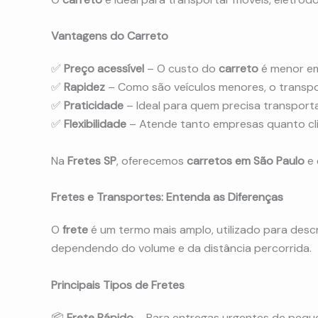
Vantagens do Carreto
✅
Preço acessível
– O custo do
carreto
é menor e
✅
Rapidez
– Como são veículos menores, o transport
✅
Praticidade
– Ideal para quem precisa transporta
✅
Flexibilidade
– Atende tanto empresas quanto clie
Na
Fretes SP
, oferecemos
carretos em São Paulo
e 
Fretes e Transportes: Entenda as Diferenças
O
frete
é um termo mais amplo, utilizado para desc
dependendo do volume e da distância percorrida.
Principais Tipos de Fretes
📦
Frete Rápido
– Para entregas urgentes de pequ