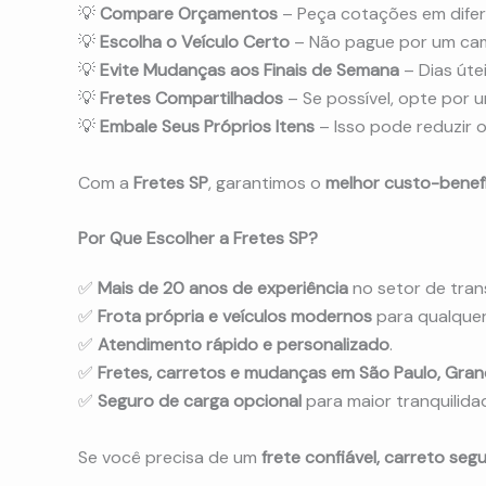
💡
Compare Orçamentos
– Peça cotações em difer
💡
Escolha o Veículo Certo
– Não pague por um cam
💡
Evite Mudanças aos Finais de Semana
– Dias úte
💡
Fretes Compartilhados
– Se possível, opte por 
💡
Embale Seus Próprios Itens
– Isso pode reduzir o
Com a
Fretes SP
, garantimos o
melhor custo-benef
Por Que Escolher a Fretes SP?
✅
Mais de 20 anos de experiência
no setor de tran
✅
Frota própria e veículos modernos
para qualquer 
✅
Atendimento rápido e personalizado
.
✅
Fretes, carretos e mudanças em São Paulo, Grande 
✅
Seguro de carga opcional
para maior tranquilida
Se você precisa de um
frete confiável, carreto s