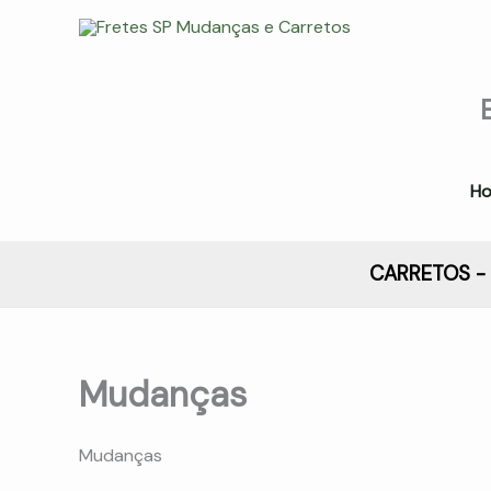
Ir
para
Fretes SP Mudanças e
o
Carretos
conteúdo
(11) 97272-3302
H
CARRETOS - 
Mudanças
Mudanças