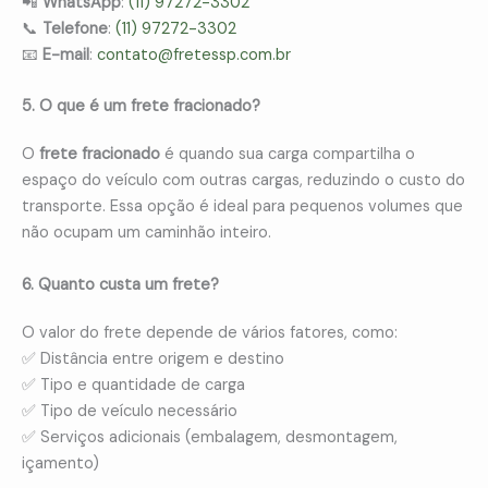
📲
WhatsApp
:
(11) 97272-3302
📞
Telefone
:
(11) 97272-3302
📧
E-mail
:
contato@fretessp.com.br
5. O que é um frete fracionado?
O
frete fracionado
é quando sua carga compartilha o
espaço do veículo com outras cargas, reduzindo o custo do
transporte. Essa opção é ideal para pequenos volumes que
não ocupam um caminhão inteiro.
6. Quanto custa um frete?
O valor do frete depende de vários fatores, como:
✅ Distância entre origem e destino
✅ Tipo e quantidade de carga
✅ Tipo de veículo necessário
✅ Serviços adicionais (embalagem, desmontagem,
içamento)