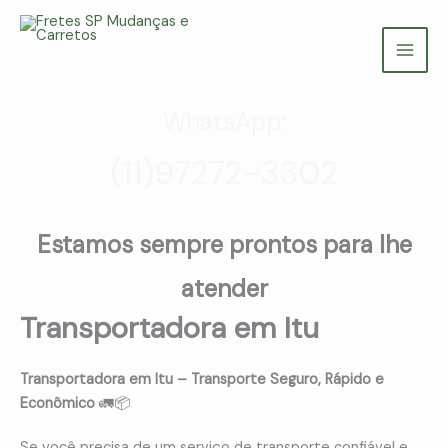
Ir
para
Fretes SP Mudanças e Carretos
o
(11) 97272-3302
conteúdo
WhatsApp:
(11)97272-3302
Estamos sempre prontos para lhe
atender
Transportadora em Itu
Transportadora em Itu – Transporte Seguro, Rápido e
Econômico
🚛📦
Se você precisa de um serviço de transporte confiável e