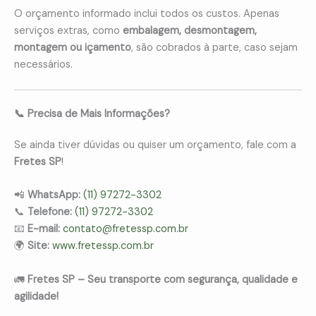
O orçamento informado inclui todos os custos. Apenas
serviços extras, como
embalagem, desmontagem,
montagem ou içamento
, são cobrados à parte, caso sejam
necessários.
📞 Precisa de Mais Informações?
Se ainda tiver dúvidas ou quiser um orçamento, fale com a
Fretes SP
!
📲
WhatsApp:
(11) 97272-3302
📞
Telefone:
(11) 97272-3302
📧
E-mail:
contato@fretessp.com.br
🌍
Site:
www.fretessp.com.br
🚛
Fretes SP – Seu transporte com segurança, qualidade e
agilidade!