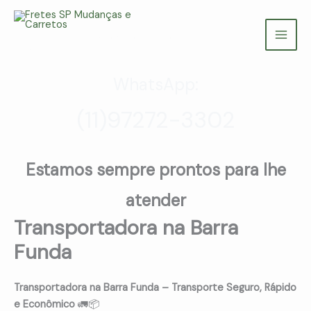
Ir
para
Fretes SP Mudanças e Carretos
o
(11) 97272-3302
conteúdo
WhatsApp:
(11)97272-3302
Estamos sempre prontos para lhe
atender
Transportadora na Barra
Funda
Transportadora na Barra Funda – Transporte Seguro, Rápido
e Econômico
🚛📦