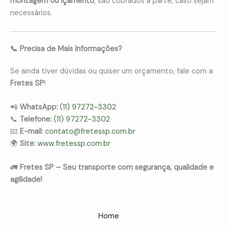
montagem ou içamento
, são cobrados à parte, caso sejam
necessários.
📞 Precisa de Mais Informações?
Se ainda tiver dúvidas ou quiser um orçamento, fale com a
Fretes SP
!
📲
WhatsApp:
(11) 97272-3302
📞
Telefone:
(11) 97272-3302
📧
E-mail:
contato@fretessp.com.br
🌍
Site:
www.fretessp.com.br
🚛
Fretes SP – Seu transporte com segurança, qualidade e
agilidade!
Home