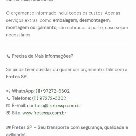
O orçamento informado inclui todos os custos. Apenas
serviços extras, como
embalagem, desmontagem,
montagem ou içamento
, são cobrados à parte, caso sejam
necessários.
📞 Precisa de Mais Informações?
Se ainda tiver dúvidas ou quiser um orçamento, fale com a
Fretes SP
!
📲
WhatsApp:
(11) 97272-3302
📞
Telefone:
(11) 97272-3302
📧
E-mail:
contato@fretessp.com.br
🌍
Site:
www.fretessp.com.br
🚛
Fretes SP – Seu transporte com segurança, qualidade e
agilidade!