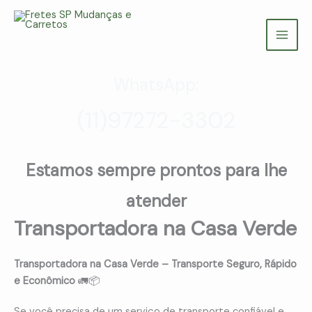
Ir
para
Fretes SP Mudanças e Carretos
o
(11) 97272-3302
conteúdo
WhatsApp:
(11)97272-3302
Estamos sempre prontos para lhe
atender
Transportadora na Casa Verde
Transportadora na Casa Verde – Transporte Seguro, Rápido
e Econômico
🚛📦
Se você precisa de um serviço de transporte confiável e