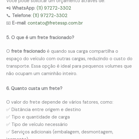
Você pode solicitar um orçamento através de:
📲
WhatsApp
:
(11) 97272-3302
📞
Telefone
:
(11) 97272-3302
📧
E-mail
:
contato@fretessp.com.br
5. O que é um frete fracionado?
O
frete fracionado
é quando sua carga compartilha o
espaço do veículo com outras cargas, reduzindo o custo do
transporte. Essa opção é ideal para pequenos volumes que
não ocupam um caminhão inteiro.
6. Quanto custa um frete?
O valor do frete depende de vários fatores, como:
✅ Distância entre origem e destino
✅ Tipo e quantidade de carga
✅ Tipo de veículo necessário
✅ Serviços adicionais (embalagem, desmontagem,