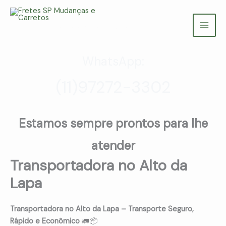
Ir
para
Fretes SP Mudanças e Carretos
o
(11) 97272-3302
conteúdo
WhatsApp:
(11)97272-3302
Estamos sempre prontos para lhe
atender
Transportadora no Alto da
Lapa
Transportadora no Alto da Lapa – Transporte Seguro,
Rápido e Econômico
🚛📦