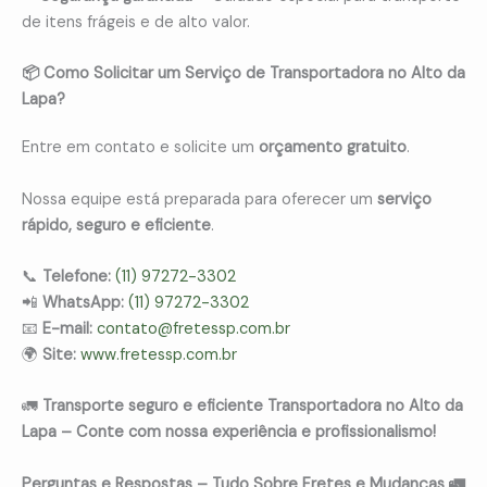
de itens frágeis e de alto valor.
📦 Como Solicitar um Serviço de Transportadora no Alto da
Lapa?
Entre em contato e solicite um
orçamento gratuito
.
Nossa equipe está preparada para oferecer um
serviço
rápido, seguro e eficiente
.
📞
Telefone:
(11) 97272-3302
📲
WhatsApp:
(11) 97272-3302
📧
E-mail:
contato@fretessp.com.br
🌍
Site:
www.fretessp.com.br
🚛
Transporte seguro e eficiente Transportadora no Alto da
Lapa – Conte com nossa experiência e profissionalismo!
Perguntas e Respostas – Tudo Sobre Fretes e Mudanças 🚛