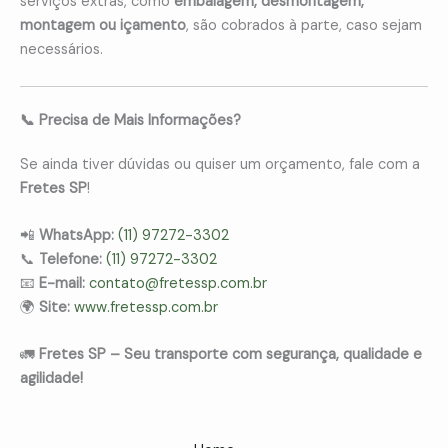
serviços extras, como
embalagem, desmontagem,
montagem ou içamento
, são cobrados à parte, caso sejam
necessários.
📞 Precisa de Mais Informações?
Se ainda tiver dúvidas ou quiser um orçamento, fale com a
Fretes SP
!
📲
WhatsApp:
(11) 97272-3302
📞
Telefone:
(11) 97272-3302
📧
E-mail:
contato@fretessp.com.br
🌍
Site:
www.fretessp.com.br
🚛
Fretes SP – Seu transporte com segurança, qualidade e
agilidade!