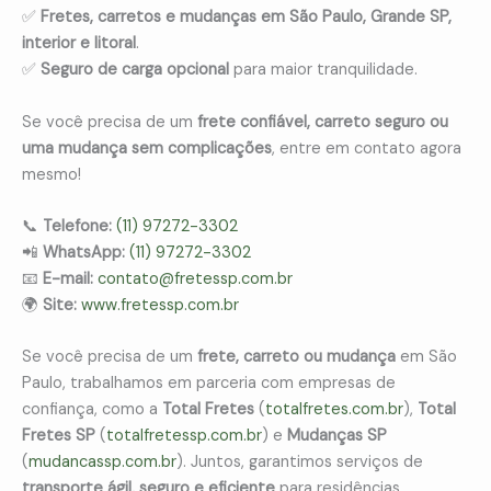
✅
Fretes, carretos e mudanças em São Paulo, Grande SP,
interior e litoral
.
✅
Seguro de carga opcional
para maior tranquilidade.
Se você precisa de um
frete confiável, carreto seguro ou
uma mudança sem complicações
, entre em contato agora
mesmo!
📞
Telefone:
(11) 97272-3302
📲
WhatsApp:
(11) 97272-3302
📧
E-mail:
contato@fretessp.com.br
🌍
Site:
www.fretessp.com.br
Se você precisa de um
frete, carreto ou mudança
em São
Paulo, trabalhamos em parceria com empresas de
confiança, como a
Total Fretes
(
totalfretes.com.br
),
Total
Fretes SP
(
totalfretessp.com.br
) e
Mudanças SP
(
mudancassp.com.br
). Juntos, garantimos serviços de
transporte ágil, seguro e eficiente
para residências,