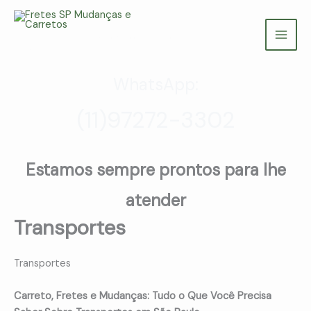
Ir
para
Fretes SP Mudanças e Carretos
o
(11) 97272-3302
conteúdo
WhatsApp:
(11)97272-3302
Estamos sempre prontos para lhe
atender
Transportes
Transportes
Carreto, Fretes e Mudanças: Tudo o Que Você Precisa