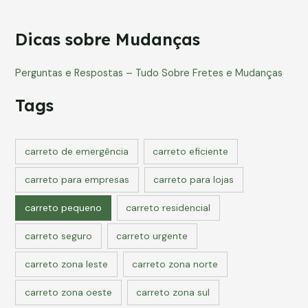
–
Tudo
Dicas sobre Mudanças
Sobre
Fretes
e
Perguntas e Respostas – Tudo Sobre Fretes e Mudanças
Mudanças
Tags
carreto de emergência
carreto eficiente
carreto para empresas
carreto para lojas
carreto pequeno
carreto residencial
carreto seguro
carreto urgente
carreto zona leste
carreto zona norte
carreto zona oeste
carreto zona sul