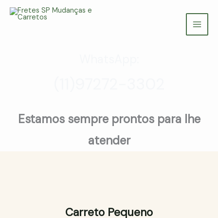
Ir
para
Fretes SP Mudanças e Carretos
o
(11) 97272-3302
conteúdo
WhatsApp:
(11)97272-3302
Estamos sempre prontos para lhe
atender
Carreto Pequeno